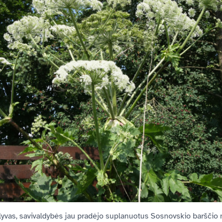
lyvas, savivaldybės jau pradėjo suplanuotus Sosnovskio barščio 