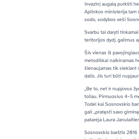
invazinį augalą purkšti he
Aplinkos ministerija tam 
sodo, sodybos veši Sosnov
Svarbu tai daryti tinkama
teritorijos dydį, galimus 
Šis vienas iš pavojingiaus
metodiškai naikinamas her
šienaujamas tik siekiant 
dalis. Jis turi būti nupj
„Be to, net ir nupjovus žyd
toliau. Pirmuosius 4–5 me
Todėl kai Sosnovskio baršt
gali „pratęsti savo gimin
patarėja Laura Janulaitie
Sosnovskio barštis 2016 m