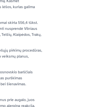
timą. Kasmet
 lėšos, kurias galima
omai skirta 556,4 tūkst.
kinti nusprendė Vilniaus
 Telšių, Klaipėdos, Trakų,
iešųjų pirkimų procedūras,
o veiksmų planus,
Sosnovskio barščiais
ytas purškimas
ų bei šienavimas.
nus prie augalo, juos
zmo alerginę reakciją,