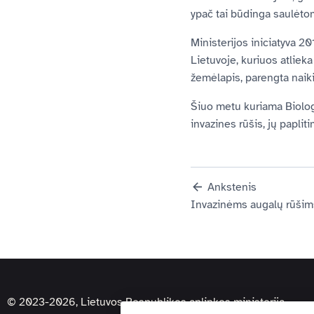
ypač tai būdinga saulėto
Ministerijos iniciatyva 2
Lietuvoje, kuriuos atliek
žemėlapis, parengta naiki
Šiuo metu kuriama Biologi
invazines rūšis, jų papli
Ankstenis
Invazinėms augalų rūšims
© 2023-2026, Lietuvos Respublikos aplinkos ministerija