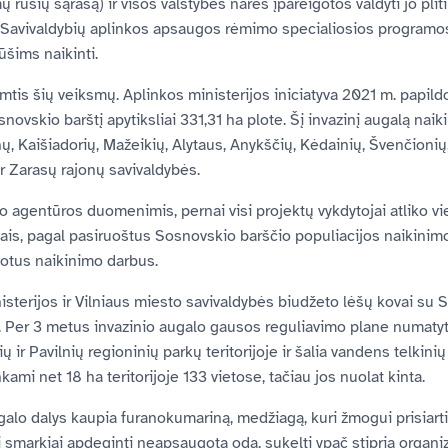
ų rūšių sąrašą) ir visos valstybės narės įpareigotos valdyti jo pli
Savivaldybių aplinkos apsaugos rėmimo specialiosios programos
ūšims naikinti.
imtis šių veiksmų. Aplinkos ministerijos iniciatyva 2021 m. papild
novskio barštį apytiksliai 331,31 ha plote. Šį invazinį augalą nai
nų, Kaišiadorių, Mažeikių, Alytaus, Anykščių, Kėdainių, Švenčionių,
r Zarasų rajonų savivaldybės.
 agentūros duomenimis, pernai visi projektų vykdytojai atliko v
vais, pagal pasiruoštus Sosnovskio barščio populiacijos naikinim
otus naikinimo darbus.
isterijos ir Vilniaus miesto savivaldybės biudžeto lėšų kovai su 
rų. Per 3 metus invazinio augalo gausos reguliavimo plane numat
ų ir Pavilnių regioninių parkų teritorijoje ir šalia vandens telkini
ami net 18 ha teritorijoje 133 vietose, tačiau jos nuolat kinta.
alo dalys kaupia furanokumariną, medžiagą, kuri žmogui prisiarti
li smarkiai apdeginti neapsaugotą odą, sukelti ypač stiprią organi