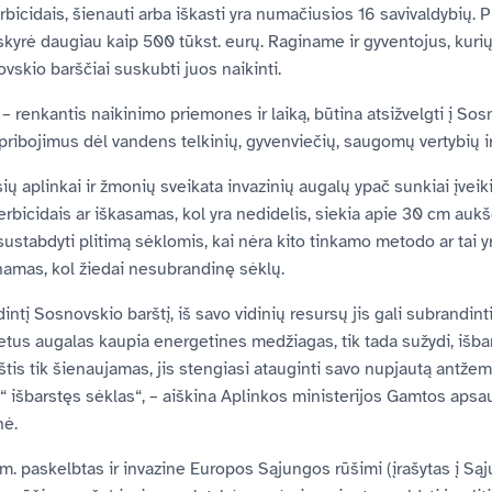
rbicidais, šienauti arba iškasti yra numačiusios 16 savivaldybių. 
skyrė daugiau kaip 500 tūkst. eurų. Raginame ir gyventojus, kurių
skio barščiai suskubti juos naikinti.
i – renkantis naikinimo priemones ir laiką, būtina atsižvelgti į S
apribojimus dėl vandens telkinių, gyvenviečių, saugomų vertybių ir
ių aplinkai ir žmonių sveikata invazinių augalų ypač sunkiai įveik
bicidais ar iškasamas, kol yra nedidelis, siekia apie 30 cm aukš
sustabdyti plitimą sėklomis, kai nėra kito tinkamo metodo ar tai 
aunamas, kol žiedai nesubrandinę sėklų.
intį Sosnovskio barštį, iš savo vidinių resursų jis gali subrandinti 
tus augalas kaupia energetines medžiagas, tik tada sužydi, išbar
is tik šienaujamas, jis stengiasi atauginti savo nupjautą antžemin
ę“ išbarstęs sėklas“, – aiškina Aplinkos ministerijos Gamtos aps
nė.
. paskelbtas ir invazine Europos Sąjungos rūšimi (įrašytas į Są