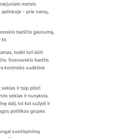
Praėjusiais metais
 aplinkoje – prie namų,
osnovskio barščio gausumą,
 kt.
iamas, todėl turi būti
čio. Sosnovskio barštis
yra kontrolės sudėtinė
sėklas ir taip plisti
sto sėklas ir nunyksta.
ę dalį, tol kol sužydi ir
augos politikos grupės
jungai susirūpinimą