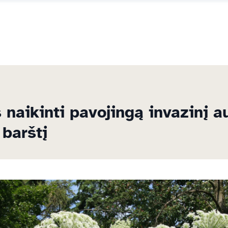
s naikinti pavojingą invazinį a
barštį