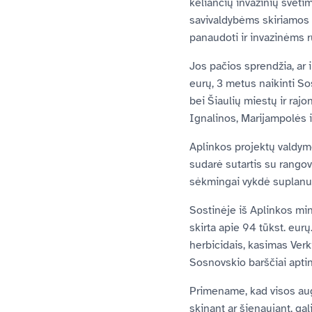
keliančių invazinių svetim
savivaldybėms skiriamos 
panaudoti ir invazinėms r
Jos pačios sprendžia, ar 
eurų, 3 metus naikinti Sos
bei Šiaulių miestų ir rajo
Ignalinos, Marijampolės i
Aplinkos projektų valdymo
sudarė sutartis su rango
sėkmingai vykdė suplanu
Sostinėje iš Aplinkos min
skirta apie 94 tūkst. eu
herbicidais, kasimas Verki
Sosnovskio barščiai aptink
Primename, kad visos aug
skinant ar šienaujant, ga