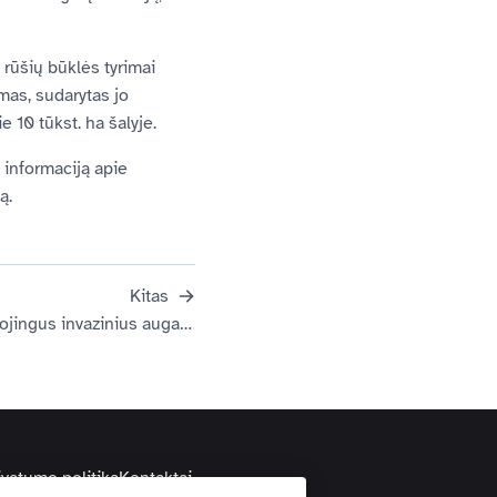
 rūšių būklės tyrimai
imas, sudarytas jo
 10 tūkst. ha šalyje.
 informaciją apie
ją.
Kitas
Miškininkai pradeda naikinti pavojingus invazinius augalus – Sosnovskio barščius
ivatumo politika
Kontaktai