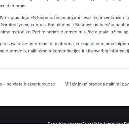
mis dienomis.
019 m. prasidėjo ES lėšomis finansuojami invazinių ir svetimžemių
a Gamtos tyrimų centras. Bus ištirtas ir Sosnovskio barščio paplit
nimo metodika. Preliminariais duomenimis, šie augalai užima apie
nės įvairovės informacinė platforma, kurioje planuojama talpinti
timo duomenis, naikinimo rekomendacijas ir kitą svarbią informaci
 – ne vieta ir akvariumuose
Pagalbos centras
Svetainės žemėlapis
Pr