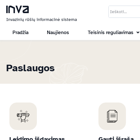
Invazinių rūšių informacinė sistema
Pradžia
Naujienos
Teisinis reguliavimas
Paslaugos
Leidimo išdavimas
Gauti išrašą