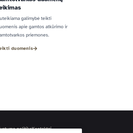
eikimas
uteikiama galimybė teikti
uomenis apie gamtos atkūrimo ir
amtotvarkos priemones.
eikti duomenis
ivatumo politika
Kontaktai