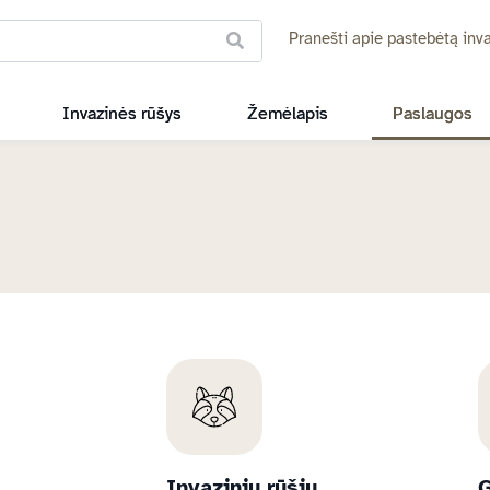
Pranešti apie pastebėtą inva
Invazinės rūšys
Žemėlapis
Paslaugos
Invazinių rūšių