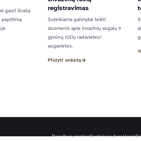
registravimas
t
ė gauti išrašą
ų paplitimą
Suteikiama galimybė teikti
S
oje
duomenis apie invazinių augalų ir
d
gyvūnų rūšių radavietes/
g
augavietes.
T
Pildyti anketą
Pagalbos centras
Svetainės žemėlapis
Pr