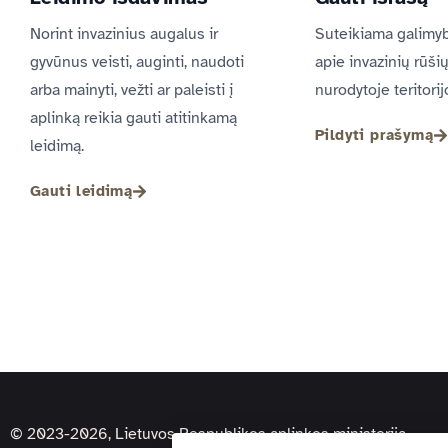
Norint invazinius augalus ir
Suteikiama galimyb
gyvūnus veisti, auginti, naudoti
apie invazinių rūši
arba mainyti, vežti ar paleisti į
nurodytoje teritorij
aplinką reikia gauti atitinkamą
Pildyti prašymą
leidimą.
Gauti leidimą
© 2023-2026, Lietuvos Respublikos aplinkos ministerija