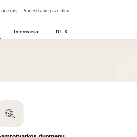
zinę rūšį
Pranešti apie pažeidimą
Informacija
D.U.K.
Gamtotvarkos duomenų