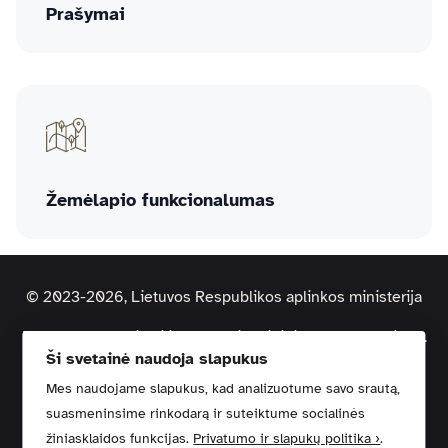
Prašymai
Žemėlapio funkcionalumas
© 2023-2026, Lietuvos Respublikos aplinkos ministerija
Duomenys kaupiami ir saugomi Juridinių asmenų registre.
Ši svetainė naudoja slapukus
Kodas: 188602370 | Adresas: A. Jakšto g. 4, 01105 Vilnius
Mes naudojame slapukus, kad analizuotume savo srautą,
suasmeninsime rinkodarą ir suteiktume socialinės
Pagalbos centras
Svetainės žemėlapis
Privatumo politika
žiniasklaidos funkcijas.
Privatumo ir slapukų politika ›
.
Kontaktai