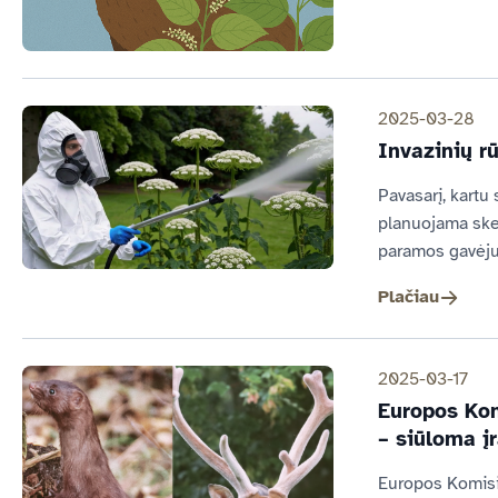
2025-03-28
Invazinių r
Pavasarį, kartu
planuojama skelb
paramos gavėjus
Plačiau
2025-03-17
Europos Kom
– siūloma į
Europos Komisij