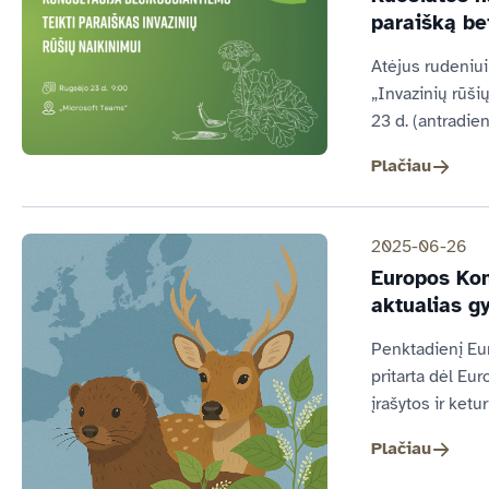
paraišką be
Atėjus rudeniui
„Invazinių rūši
23 d. (antradien
Plačiau
2025-06-26
Europos Kom
aktualias g
Penktadienį Eur
pritarta dėl Eu
įrašytos ir keturi
Plačiau