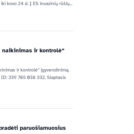
i kovo 24 d. Į ES invazinių rūšių...
 naikinimas ir kontrolė“
inimas ir kontrolė“ įgyvendinimą, 
 ID: 339 785 038 332, Slaptasis 
i pradėti paruošiamuosius