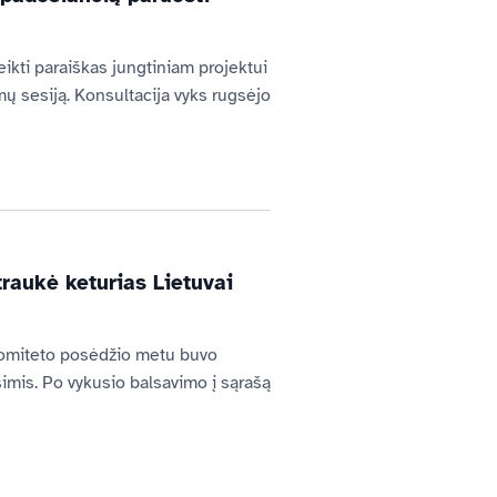
ikti paraiškas jungtiniam projektui 
ų sesiją. Konsultacija vyks rugsėjo 
traukė keturias Lietuvai
komiteto posėdžio metu buvo 
imis. Po vykusio balsavimo į sąrašą 