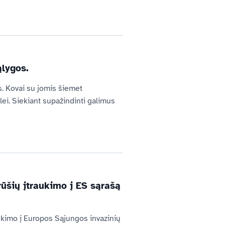
ąlygos.
. Kovai su jomis šiemet 
lei. Siekiant supažindinti galimus 
rūšių įtraukimo į ES sąrašą
ukimo į Europos Sąjungos invazinių 