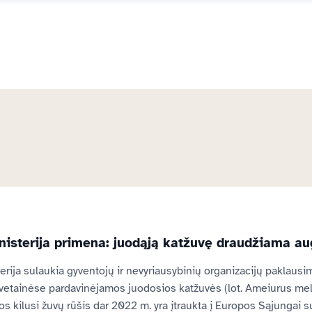
nisterija primena: juodąją katžuvę draudžiama au
erija sulaukia gyventojų ir nevyriausybinių organizacijų paklausimų
vetainėse pardavinėjamos juodosios katžuvės (lot. Ameiurus mela
s kilusi žuvų rūšis dar 2022 m. yra įtraukta į Europos Sąjungai su