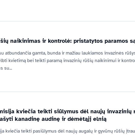
ūšių naikinimas ir kontrolė: pristatytos paramos s
 su atbundančia gamta, bunda ir mažiau laukiamos invazinės rūšys
ti kvietimą bei teikti paramą invazinių rūšių naikinimui ir kontro
 su...
isija kviečia teikti siūlymus dėl naujų invazinių 
rašyti kanadinę audinę ir dėmėtąjį elnią
a kviečia teikti pasiūlymus dėl naujų augalų ir gyvūnų rūšių įtra