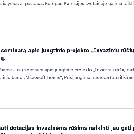
asiūlymus ar pastabas Europos Komisijos svetainėje galima teikti ik
 seminarą apie jungtinio projekto „Invazinių rūšių
ą.
čiame Jus į seminarą apie jungtinio projekto „Invazinių rūšių naik
oliniu būdu „Microsoft Teams“, Prisijungimo nuoroda (Susitikimo
gauti dotacijas invazinėms rūšims naikinti jau gal