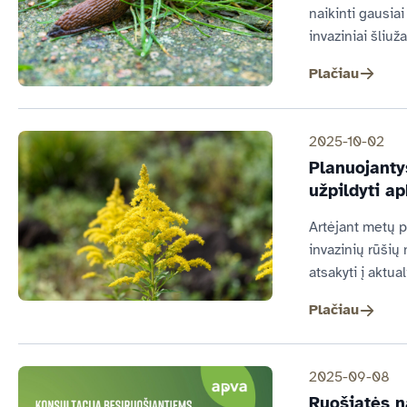
naikinti gausiai
invaziniai šliužai
Plačiau
2025-10-02
Planuojanty
užpildyti a
Artėjant metų p
invazinių rūšių
atsakyti į aktua
Plačiau
2025-09-08
Ruošiatės n