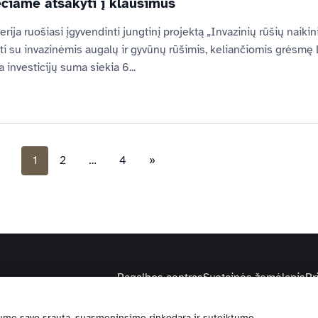
ečiame atsakyti į klausimus
rija ruošiasi įgyvendinti jungtinį projektą „Invazinių rūšių naikinim
ti su invazinėmis augalų ir gyvūnų rūšimis, keliančiomis grėsmę L
a investicijų suma siekia 6...
1
2
…
4
»
Pagalbos centras
Svetainės žemėlapis
Pr
ume savo srautą, suasmeninsime rinkodarą ir suteiktume