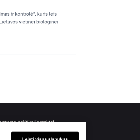
as ir kontrolė“, kuris leis 
ietuvos vietinei biologinei 
ivatumo politika
Kontaktai
Pranešti apie klaidą
Leisti visus slapukus