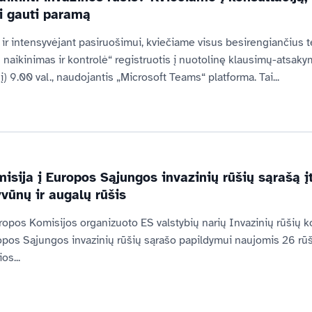
i gauti paramą
 ir intensyvėjant pasiruošimui, kviečiame visus besirengiančius te
ų naikinimas ir kontrolė“ registruotis į nuotolinę klausimų-atsakym
į) 9.00 val., naudojantis „Microsoft Teams“ platforma. Tai...
isija į Europos Sąjungos invazinių rūšių sąrašą į
yvūnų ir augalų rūšis
opos Komisijos organizuoto ES valstybių narių Invazinių rūšių 
ropos Sąjungos invazinių rūšių sąrašo papildymui naujomis 26 rūš
os...