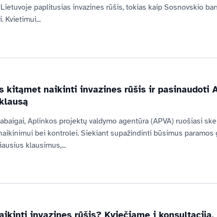
 Lietuvoje paplitusias invazines rūšis, tokias kaip Sosnovskio barš
. Kvietimui...
s kitąmet naikinti invazines rūšis ir pasinaudot
pklausą
abaigai, Aplinkos projektų valdymo agentūra (APVA) ruošiasi skelbt
 naikinimui bei kontrolei. Siekiant supažindinti būsimus paramos g
liausius klausimus,...
aikinti invazines rūšis? Kviečiame į konsultaciją,