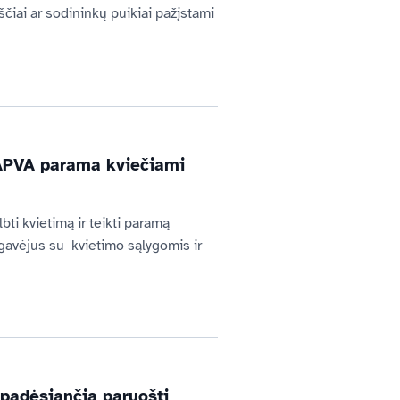
čiai ar sodininkų puikiai pažįstami 
i APVA parama kviečiami
i kvietimą ir teikti paramą 
avėjus su  kvietimo sąlygomis ir 
 padėsiančią paruošti