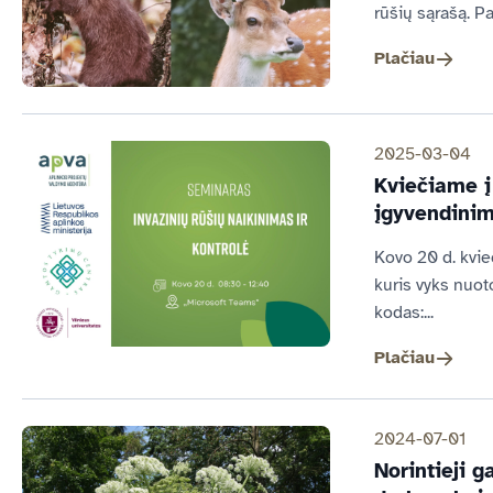
rūšių sąrašą. P
Plačiau
2025-03-04
Kviečiame į
įgyvendinim
Kovo 20 d. kvie
kuris vyks nuot
kodas:...
Plačiau
2024-07-01
Norintieji 