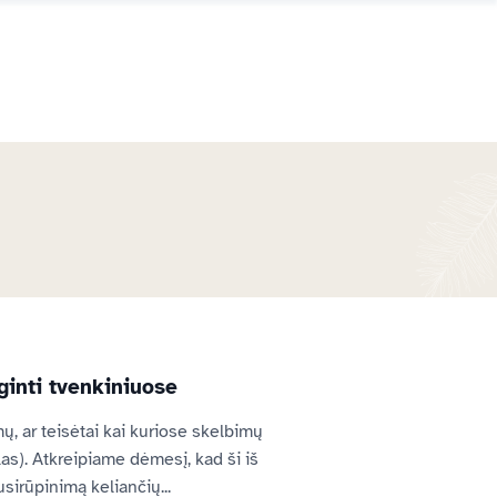
ginti tvenkiniuose
, ar teisėtai kai kuriose skelbimų 
s). Atkreipiame dėmesį, kad ši iš 
sirūpinimą keliančių...