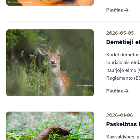
Plačiau
2026-05-05
Dėmėtieji e
Kodėl dėmėtasis
tauriaisiais elni
 taurjojo elnio
Reglamento (ES)
Plačiau
2026-01-06
Paskelbtas 
Savivaldybės, ju