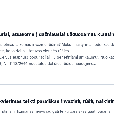
lniai, atsakome į dažniausiai užduodamus klausi
 elnias laikomas invazine rūšimi? Moksliniai tyrimai rodo, kad dė
ais, kelia riziką  Lietuvos vietinės rūšies –
 (Cervus elaphus) populiacijai,  jų genetiniamį unikalumui. Nuo k
 Nr. 1143/2014 nuostatos dėl šios rūšies naudojimo...
kvietimas teikti paraiškas invazinių rūšių naikini
ridiniai ir fiziniai asmenys jau gali teikti paraiškas gauti paramą 