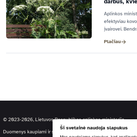
darbus, kvi
Aplinkos ministe
efektyviau kovo
įvairovei. Bendr
Plačiau
© 2023-2026, Lietuvos Respublikos aplinkos ministerija
Ši svetainė naudoja slapukus
Duomenys kaupiami ir saugomi Juridinių asmenų registre.
Mes naudojame slapukus, kad analizuot