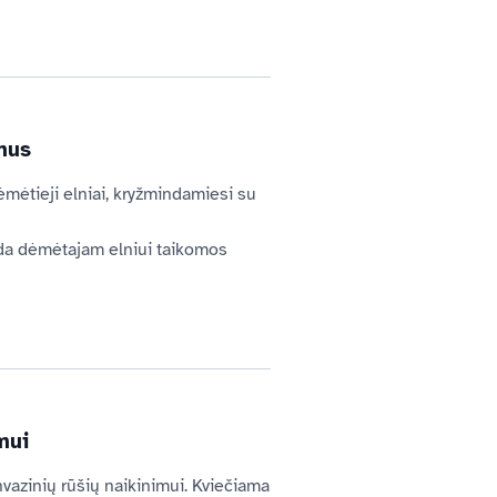
mus
mėtieji elniai, kryžmindamiesi su 
ada dėmėtajam elniui taikomos 
mui
invazinių rūšių naikinimui. Kviečiama 