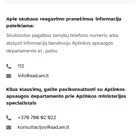
Apie skubaus reagavimo pranešimus informacija
pateikiama:
Skubiosios pagalbos tarnybų telefono numeriu arba
atsiųsti informaciją bendruoju Aplinkos apsaugos
departamento el . paštu
112
info@aad.am.lt
Kilus klausimų, galite pasikonsultuoti su Aplinkos
apsaugos departamento prie Aplinkos ministerijos
specialistais
+370 700 02 022
konsultacijos@aad.am.lt