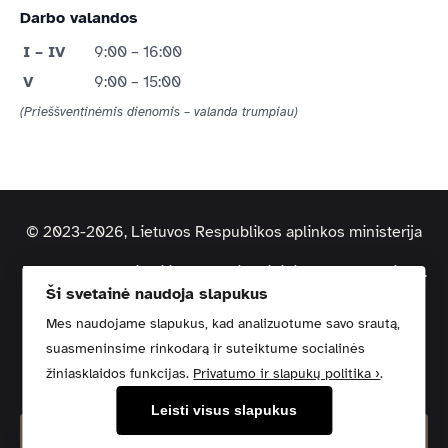
Darbo valandos
I – IV
9:00 – 16:00
V
9:00 – 15:00
(Prieššventinėmis dienomis – valanda trumpiau)
© 2023-2026, Lietuvos Respublikos aplinkos ministerija
Duomenys kaupiami ir saugomi Juridinių asmenų registre.
Ši svetainė naudoja slapukus
Kodas: 188602370 | Adresas: A. Jakšto g. 4, 01105 Vilnius
Mes naudojame slapukus, kad analizuotume savo srautą,
suasmeninsime rinkodarą ir suteiktume socialinės
Pagalbos centras
Svetainės žemėlapis
Privatumo politika
žiniasklaidos funkcijas.
Privatumo ir slapukų politika ›
.
Kontaktai
Leisti visus slapukus
Pranešti apie klaidą