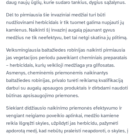
daug naujų ūglių, kurie sudaro tankius, dygius sąžalynus.
Dėl to pirmiausia šie invaziniai medžiai turi būti
nudžiovinami herbicidais ir tik tuomet galima nupjauti jų
kamienus. Naikinti šį invazinį augalą pjaunant gyvus
medžius ne tik neefektyvu, bet tai netgi skatina jų plitimą.
Veiksmingiausia baltažiedes robinijas naikinti pirmiausia
jas vegetacijos periodu paveikiant cheminiais preparatais
– herbicidais, kurių veiklioji medžiaga yra glifosatas.
Asmenys, cheminėmis priemonėmis naikinantys
baltažiedes robinijas, privalo turėti reikiamą kvalifikaciją
darbui su augalų apsaugos produktais ir dirbdami naudoti
būtinas apsisaugojimo priemones.
Siekiant didžiausio naikinimo priemonės efektyvumo ir
vengiant neigiamo poveikio aplinkai, medžio kamiene
reikia išgręžti skyles, užpildyti jas herbicidu, pažymėti
apdorotą medį, kad nebūtų praleisti neapdoroti, o skyles, į