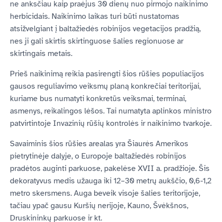
ne anksčiau kaip praėjus 30 dienų nuo pirmojo naikinimo
herbicidais. Naikinimo laikas turi būti nustatomas
atsižvelgiant į baltažiedės robinijos vegetacijos pradžią,
nes ji gali skirtis skirtinguose šalies regionuose ar
skirtingais metais.
Prieš naikinimą reikia pasirengti šios rūšies populiacijos
gausos reguliavimo veiksmų planą konkrečiai teritorijai,
kuriame bus numatyti konkretūs veiksmai, terminai,
asmenys, reikalingos lėšos. Tai numatyta aplinkos ministro
patvirtintoje Invazinių rūšių kontrolės ir naikinimo tvarkoje.
Savaiminis šios rūšies arealas yra Šiaurės Amerikos
pietrytinėje dalyje, o Europoje baltažiedės robinijos
pradėtos auginti parkuose, pakelėse XVII a. pradžioje. Šis
dekoratyvus medis užauga iki 12–30 metrų aukščio, 0,6-1,2
metro skersmens. Auga beveik visoje šalies teritorijoje,
tačiau ypač gausu Kuršių nerijoje, Kauno, Švėkšnos,
Druskininkų parkuose ir kt.