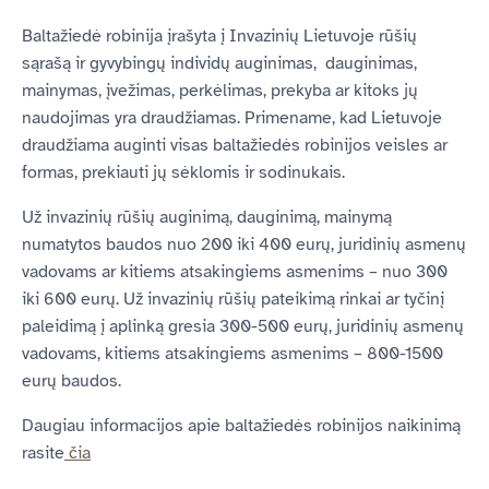
Baltažiedė robinija įrašyta į Invazinių Lietuvoje rūšių
sąrašą ir gyvybingų individų auginimas, dauginimas,
mainymas, įvežimas, perkėlimas, prekyba ar kitoks jų
naudojimas yra draudžiamas. Primename, kad Lietuvoje
draudžiama auginti visas baltažiedės robinijos veisles ar
formas, prekiauti jų sėklomis ir sodinukais.
Už invazinių rūšių auginimą, dauginimą, mainymą
numatytos baudos nuo 200 iki 400 eurų, juridinių asmenų
vadovams ar kitiems atsakingiems asmenims – nuo 300
iki 600 eurų. Už invazinių rūšių pateikimą rinkai ar tyčinį
paleidimą į aplinką gresia 300-500 eurų, juridinių asmenų
vadovams, kitiems atsakingiems asmenims – 800-1500
eurų baudos.
Daugiau informacijos apie baltažiedės robinijos naikinimą
rasite
čia