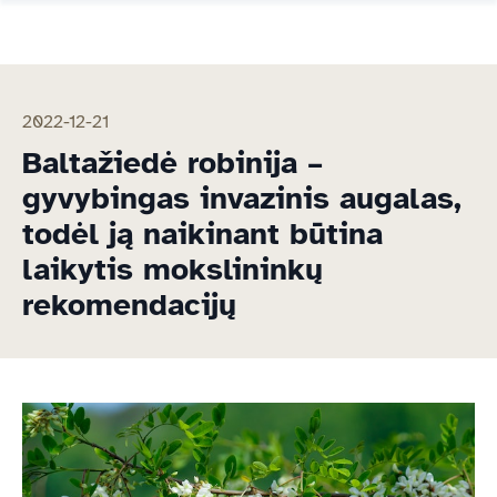
2022-12-21
Baltažiedė robinija –
gyvybingas invazinis augalas,
todėl ją naikinant būtina
laikytis mokslininkų
rekomendacijų