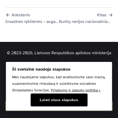
Ankstenis
Kitas
Invazinės rykštenės – augalai, kuriais nereiktų grožėtis, o naikinti
Kuršių nerijos nacionaliniame parke pastebėti meškėnai: jei pamatysite, praneškite
© 2023-2026, Lietuvos Respublikos aplinkos ministerija
Duomenys kaupiami ir saugomi Juridinių asmenų registre.
Ši svetainė naudoja slapukus
Kodas: 188602370 | Adresas: A. Jakšto g. 4, 01105 Vilnius
Mes naudojame slapukus, kad analizuotume savo srautą,
suasmeninsime rinkodarą ir suteiktume socialinės
Pagalbos centras
Svetainės žemėlapis
Privatumo politika
žiniasklaidos funkcijas.
Privatumo ir slapukų politika ›
.
Kontaktai
Leisti visus slapukus
Pranešti apie klaidą