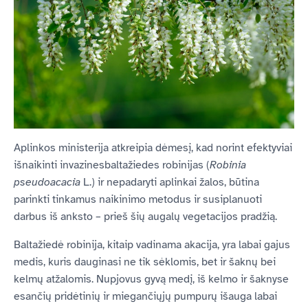
Aplinkos ministerija atkreipia dėmesį, kad norint efektyviai
išnaikinti invazinesbaltažiedes robinijas (
Robinia
pseudoacacia
L.) ir nepadaryti aplinkai žalos, būtina
parinkti tinkamus naikinimo metodus ir susiplanuoti
darbus iš anksto – prieš šių augalų vegetacijos pradžią.
Baltažiedė robinija, kitaip vadinama akacija, yra labai gajus
medis, kuris dauginasi ne tik sėklomis, bet ir šaknų bei
kelmų atžalomis. Nupjovus gyvą medį, iš kelmo ir šaknyse
esančių pridėtinių ir miegančiųjų pumpurų išauga labai