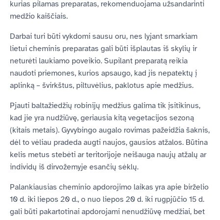
kurias pilamas preparatas, rekomenduojama užsandarinti
medžio kaiščiais.
Darbai turi būti vykdomi sausu oru, nes lyjant smarkiam
lietui cheminis preparatas gali būti išplautas iš skylių ir
neturėti laukiamo poveikio. Supilant preparatą reikia
naudoti priemones, kurios apsaugo, kad jis nepatektų į
aplinką – švirkštus, piltuvėlius, paklotus apie medžius.
Pjauti baltažiedžių robinijų medžius galima tik įsitikinus,
kad jie yra nudžiūvę, geriausia kitą vegetacijos sezoną
(kitais metais). Gyvybingo augalo rovimas pažeidžia šaknis,
dėl to vėliau pradeda augti naujos, gausios atžalos. Būtina
kelis metus stebėti ar teritorijoje neišauga naujų atžalų ar
individų iš dirvožemyje esančių sėklų.
Palankiausias cheminio apdorojimo laikas yra apie birželio
10 d. iki liepos 20 d., o nuo liepos 20 d. iki rugpjūčio 15 d.
gali būti pakartotinai apdorojami nenudžiūvę medžiai, bet