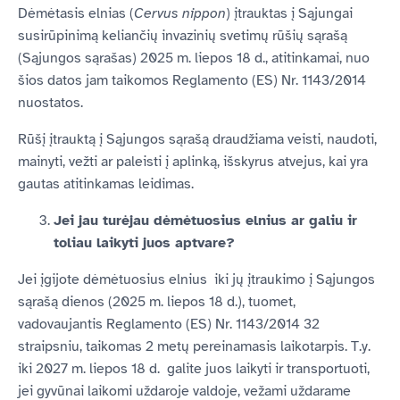
Dėmėtasis elnias (
Cervus nippon
) įtrauktas į Sąjungai
susirūpinimą keliančių invazinių svetimų rūšių sąrašą
(Sąjungos sąrašas) 2025 m. liepos 18 d., atitinkamai, nuo
šios datos jam taikomos Reglamento (ES) Nr. 1143/2014
nuostatos.
Rūšį įtrauktą į Sąjungos sąrašą draudžiama veisti, naudoti,
mainyti, vežti ar paleisti į aplinką, išskyrus atvejus, kai yra
gautas atitinkamas leidimas.
Jei jau turėjau dėmėtuosius elnius ar galiu ir
toliau laikyti juos aptvare?
Jei įgijote dėmėtuosius elnius iki jų įtraukimo į Sąjungos
sąrašą dienos (2025 m. liepos 18 d.), tuomet,
vadovaujantis Reglamento (ES) Nr. 1143/2014 32
straipsniu, taikomas 2 metų pereinamasis laikotarpis. T.y.
iki 2027 m. liepos 18 d. galite juos laikyti ir transportuoti,
jei gyvūnai laikomi uždaroje valdoje, vežami uždarame