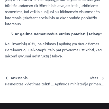
būti išduodamas tik išimtiniais atvejais ir tik juridiniams
asmenims, kai veikla susijusi su įtikinamais visuomenės
interesais, įskaitant socialinio ar ekonominio pobūdžio
interesus.
Ar galima dėmėtuosius elnius paleisti į laisvę?
Ne. Invazinių rūšių paleidimas į aplinką yra draudžiamas.
Pereinamuoju laikotarpiu taip pat privaloma užtikrinti, kad
laikomi gyvūnai neištrūktų į laisvę.
Ankstenis
Kitas
Paskelbtas kvietimas teikti paraiškas invazinių rūšių naikinimui
Aplinkos ministerija primena: juodąją katžuvę draudžiama auginti tvenkiniuose