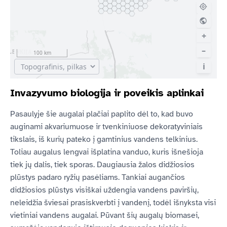
Invazyvumo biologija ir poveikis aplinkai
Pasaulyje šie augalai plačiai paplito dėl to, kad buvo
auginami akvariumuose ir tvenkiniuose dekoratyviniais
tikslais, iš kurių pateko į gamtinius vandens telkinius.
Toliau augalus lengvai išplatina vanduo, kuris išnešioja
tiek jų dalis, tiek sporas. Daugiausia žalos didžiosios
plūstys padaro ryžių pasėliams. Tankiai augančios
didžiosios plūstys visiškai uždengia vandens paviršių,
neleidžia šviesai prasiskverbti į vandenį, todėl išnyksta visi
vietiniai vandens augalai. Pūvant šių augalų biomasei,