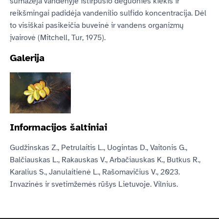
sumažėja vandenyje ištirpusio deguonies kiekis ir
reikšmingai padidėja vandenilio sulfido koncentracija. Dėl
to visiškai pasikeičia buveinė ir vandens organizmų
įvairovė (Mitchell, Tur, 1975).
Galerija
Informacijos šaltiniai
Gudžinskas Z., Petrulaitis L., Uogintas D., Vaitonis G.,
Balčiauskas L., Rakauskas V., Arbačiauskas K., Butkus R.,
Karalius S., Janulaitienė L., Rašomavičius V., 2023.
Invazinės ir svetimžemės rūšys Lietuvoje. Vilnius.