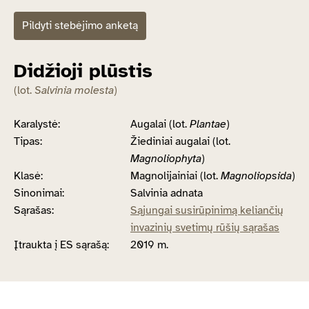
Pildyti stebėjimo anketą
Didžioji plūstis
(lot.
Salvinia molesta
)
Karalystė:
Augalai (lot.
Plantae
)
Tipas:
Žiediniai augalai (lot.
Magnoliophyta
)
Klasė:
Magnolijainiai (lot.
Magnoliopsida
)
Sinonimai:
Salvinia adnata
Sąrašas:
Sąjungai susirūpinimą keliančių
invazinių svetimų rūšių sąrašas
Įtraukta į ES sąrašą:
2019 m.