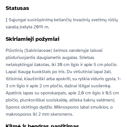
Statusas
Į Sąjungai susirūpinimą keliančių invazinių svetimų rūšių
sąrašą įrašyta 2019 m.
Skiriamieji požymiai
Plūstinių (Salviniaceae) šeimos vandenyje laisvai
plūduriuojantis daugiametis augalas. Stiebas
netaisyklingai šakotas, iki 30 cm ilgio ir apie 5 cm pločio.
Lapai išaugę kuokštais po tris. Du viršutiniai lapai žali,
ištisiniai, kiaušiniški arba apskriti, su ryškia vidurio gysla, 1–
3 cm ilgio ir apie 2 cm pločio, dažnai išilgai susilenkę.
Apatinis lapas su sporokarpais, apie 2,0 cm ilgio ir 0,5 cm
pločio, plunksniškai susiskaidę, atlieka šaknų vaidmenį.
Sporos skirtingo dydžio. Mikrosporos labai smulkios, o
makrosporos iki 2 mm skersmens.
Kilmė ir bendras paplitimas