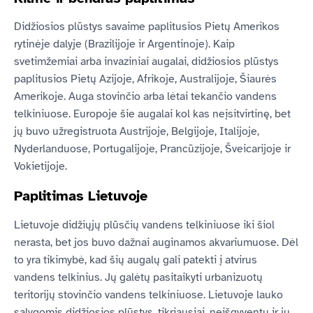
Didžiosios plūstys savaime paplitusios Pietų Amerikos
rytinėje dalyje (Brazilijoje ir Argentinoje). Kaip
svetimžemiai arba invaziniai augalai, didžiosios plūstys
paplitusios Pietų Azijoje, Afrikoje, Australijoje, Šiaurės
Amerikoje. Auga stovinčio arba lėtai tekančio vandens
telkiniuose. Europoje šie augalai kol kas neįsitvirtinę, bet
jų buvo užregistruota Austrijoje, Belgijoje, Italijoje,
Nyderlanduose, Portugalijoje, Prancūzijoje, Šveicarijoje ir
Vokietijoje.
Paplitimas Lietuvoje
Lietuvoje didžiųjų plūsčių vandens telkiniuose iki šiol
nerasta, bet jos buvo dažnai auginamos akvariumuose. Dėl
to yra tikimybė, kad šių augalų gali patekti į atvirus
vandens telkinius. Jų galėtų pasitaikyti urbanizuotų
teritorijų stovinčio vandens telkiniuose. Lietuvoje lauko
sąlygomis didžiosios plūstys, tikriausiai, neišgyventų ir jų