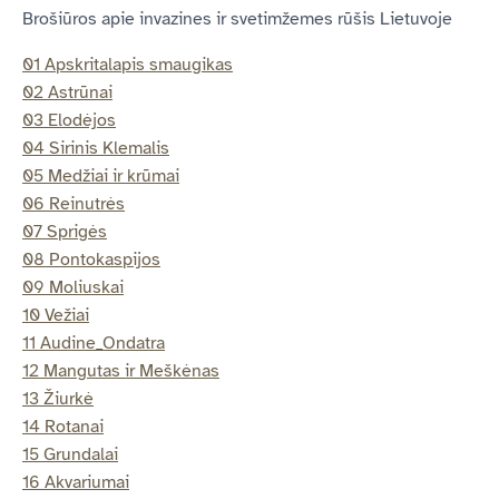
Brošiūros apie invazines ir svetimžemes rūšis Lietuvoje
01 Apskritalapis smaugikas
02 Astrūnai
03 Elodėjos
04 Sirinis Klemalis
05 Medžiai ir krūmai
06 Reinutrės
07 Sprigės
08 Pontokaspijos
09 Moliuskai
10 Vežiai
11 Audine_Ondatra
12 Mangutas ir Meškėnas
13 Žiurkė
14 Rotanai
15 Grundalai
16 Akvariumai