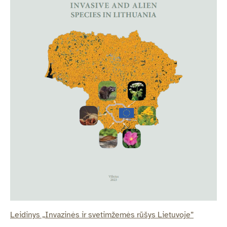
Leidinys „Invazinės ir svetimžemės rūšys Lietuvoje”