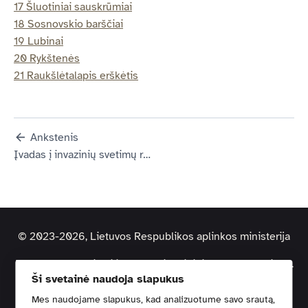
17 Šluotiniai sauskrūmiai
18 Sosnovskio barščiai
19 Lubinai
20 Rykštenės
21 Raukšlėtalapis erškėtis
Ankstenis
Įvadas į invazinių svetimų rūšių reglamentą
© 2023-2026, Lietuvos Respublikos aplinkos ministerija
Duomenys kaupiami ir saugomi Juridinių asmenų registre.
Ši svetainė naudoja slapukus
Kodas: 188602370 | Adresas: A. Jakšto g. 4, 01105 Vilnius
Mes naudojame slapukus, kad analizuotume savo srautą,