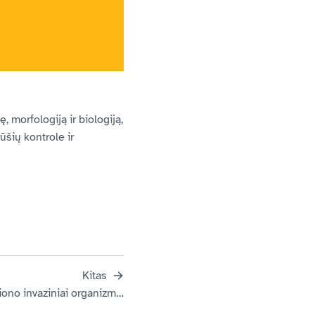
, morfologiją ir biologiją,
ūšių kontrole ir
Kitas
Lietuvos ir Latvijos pasienio regiono invaziniai organizmai