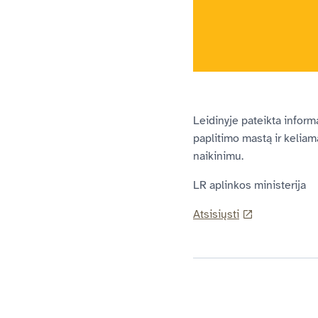
Leidinyje pateikta informa
paplitimo mastą ir keliamą
naikinimu.
LR aplinkos ministerija
Atsisiųsti