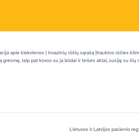
cija apie kiekvienos į invazinių rūšių sąrašą įtrauktos rūšies kilmę
 grėsmę, taip pat kovos su ja būdai ir teisės aktai, susiję su šių r