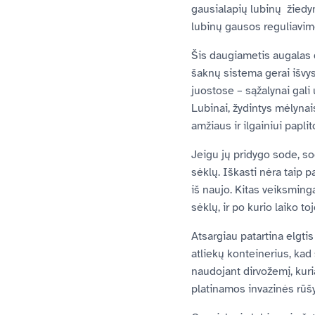
gausialapių lubinų žiedyn
lubinų gausos reguliavim
Šis daugiametis augalas d
šaknų sistema gerai išvys
juostose – sąžalynai gali 
Lubinai, žydintys mėlynais
amžiaus ir ilgainiui papli
Jeigu jų pridygo sode, so
sėklų. Iškasti nėra taip p
iš naujo. Kitas veiksming
sėklų, ir po kurio laiko toj
Atsargiau patartina elgti
atliekų konteinerius, kad 
naudojant dirvožemį, kuri
platinamos invazinės rūšy