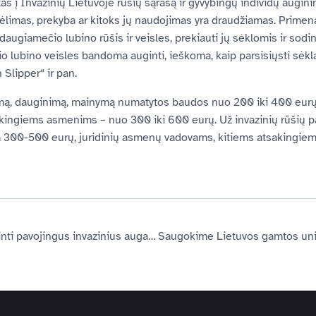
tas į Invazinių Lietuvoje rūšių sąrašą ir gyvybingų individų augi
ėlimas, prekyba ar kitoks jų naudojimas yra draudžiamas. Primen
daugiamečio lubino rūšis ir veisles, prekiauti jų sėklomis ir sodin
lubino veisles bandoma auginti, ieškoma, kaip parsisiųsti sėklas
 Slipper“ ir pan.
imą, dauginimą, mainymą numatytos baudos nuo 200 iki 400 eurų
ingiems asmenims – nuo 300 iki 600 eurų. Už invazinių rūšių pat
sia 300-500 eurų, juridinių asmenų vadovams, kitiems atsaking
Miškininkai pradeda naikinti pavojingus invazinius augalus – Sosnovskio barščius