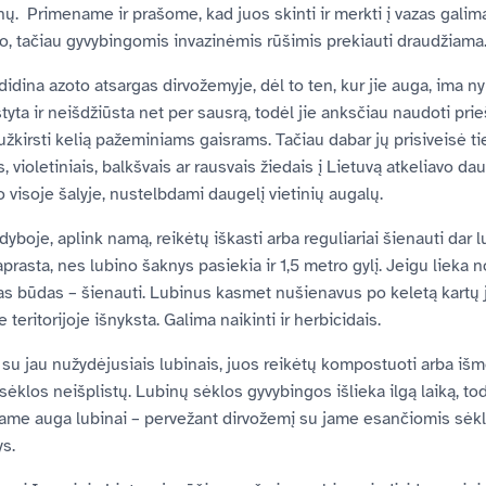
ų. Primename ir prašome, kad juos skinti ir merkti į vazas galima
o, tačiau gyvybingomis invazinėmis rūšimis prekiauti draudžiama
idina azoto atsargas dirvožemyje, dėl to ten, kur jie auga, ima ny
tyta ir neišdžiūsta net per sausrą, todėl jie anksčiau naudoti pr
užkirsti kelią pažeminiams gaisrams. Tačiau dabar jų prisiveisė tie
, violetiniais, balkšvais ar rausvais žiedais į Lietuvą atkeliavo d
to visoje šalyje, nustelbdami daugelį vietinių augalų.
dyboje, aplink namą, reikėtų iškasti arba reguliariai šienauti da
aprasta, nes lubino šaknys pasiekia ir 1,5 metro gylį. Jeigu lieka n
as būdas – šienauti. Lubinus kasmet nušienavus po keletą kartų j
e teritorijoje išnyksta. Galima naikinti ir herbicidais.
s su jau nužydėjusiais lubinais, juos reikėtų kompostuoti arba išm
sėklos neišplistų. Lubinų sėklos gyvybingos išlieka ilgą laiką, to
ame auga lubinai – pervežant dirvožemį su jame esančiomis sėklo
s.