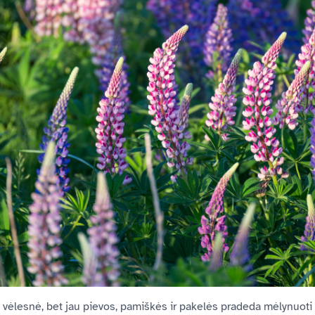
 vėlesnė, bet jau pievos, pamiškės ir pakelės pradeda mėlynuoti 