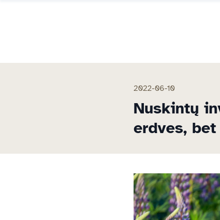
2022-06-10
Nuskintų in
erdves, be