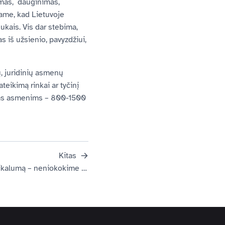
nimas, dauginimas,
ame, kad Lietuvoje
ukais. Vis dar stebima,
 iš užsienio, pavyzdžiui,
, juridinių asmenų
eikimą rinkai ar tyčinį
iems asmenims – 800-1500
Kitas
Saugokime Lietuvos gamtos unikalumą – neniokokime savų augalų, neplatinkime svetimų