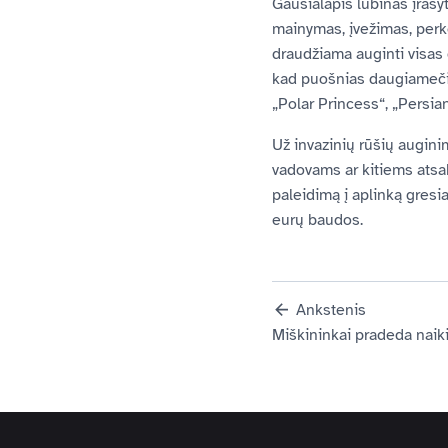
Gausialapis lubinas įrašy
mainymas, įvežimas, perk
draudžiama auginti visas 
kad puošnias daugiamečio 
„Polar Princess“, „Persian
Už invazinių rūšių augin
vadovams ar kitiems atsak
paleidimą į aplinką gre
eurų baudos.
Ankstenis