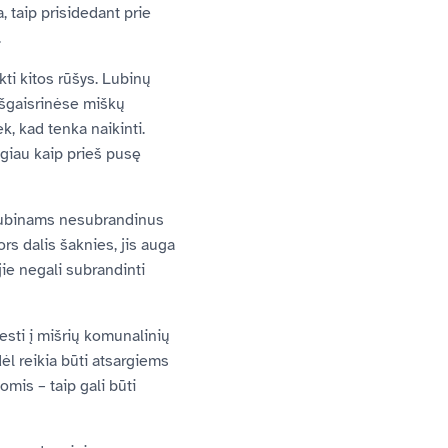
, taip prisidedant prie
.
kti kitos rūšys. Lubinų
iešgaisrinėse miškų
k, kad tenka naikinti.
augiau kaip prieš pusę
r lubinams nesubrandinus
ors dalis šaknies, jis auga
ie negali subrandinti
esti į mišrių komunalinių
dėl reikia būti atsargiems
mis – taip gali būti