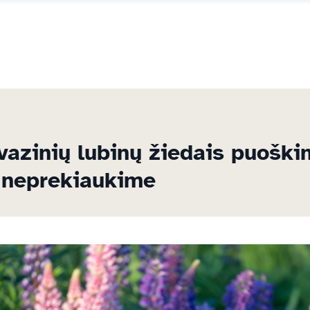
vazinių lubinų žiedais puošk
t neprekiaukime